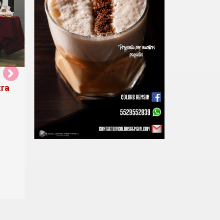
tra
Colectivas feministas se manifiestan para
conmemorar el 8M en Texcoco
•
8 marzo, 2021
Texcoco Vive
Para conmemorar el Día Internacional de la
Mujer, colectivas feministas protestaron contra
la violencia de género en el municipio.