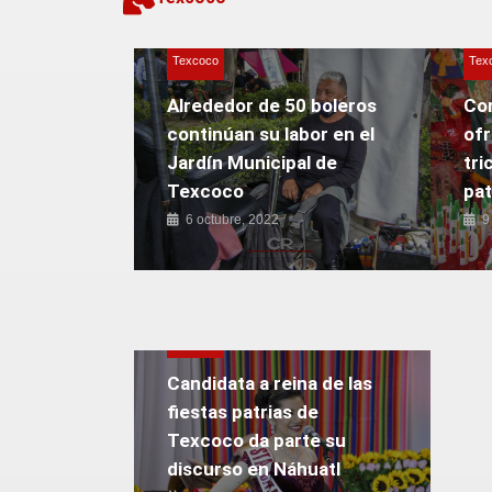
Texcoco
Tex
Alrededor de 50 boleros
Co
continúan su labor en el
of
Jardín Municipal de
tri
Texcoco
pat
6 octubre, 2022
9
Texcoco
Candidata a reina de las
fiestas patrias de
Texcoco da parte su
discurso en Náhuatl