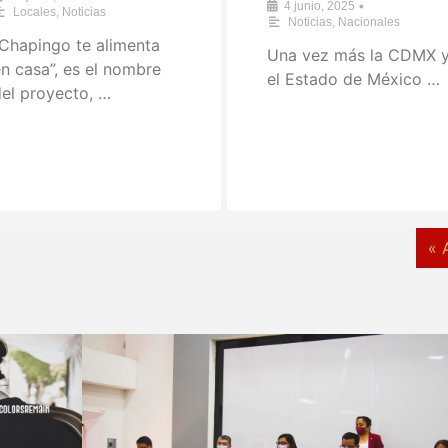
•
4 junio, 2025
Locales
,
Noticias
Noticias
,
Nacionales
Chapingo te alimenta
Una vez más la CDMX 
n casa”, es el nombre
el Estado de México …
el proyecto, …
« 