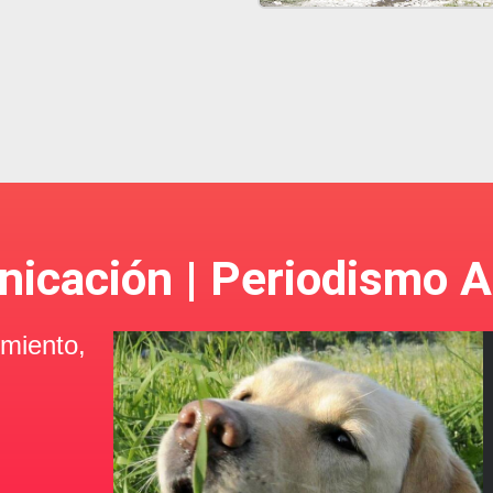
icación | Periodismo Al
imiento,
Domingo