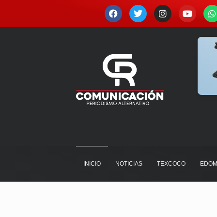
Ir
F
T
I
Y
a
w
n
o
h
al
c
i
s
u
a
contenido
e
t
t
t
t
b
t
a
u
s
o
e
g
b
a
o
r
r
e
p
k
a
p
m
INICIO
NOTICIAS
TEXCOCO
EDOM