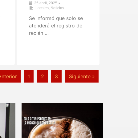
•
25 abril, 2025
Locales
,
Noticias
y
Se informó que solo se
atenderá el registro de
recién …
Anterior
1
2
3
Siguiente »