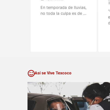
En temporada de lluvias,
“
no toda la culpa es de …
e
d
Así se Vive Texcoco