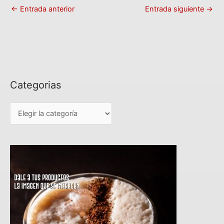
←
Entrada anterior
Entrada siguiente
→
Categorias
C
a
t
e
g
o
r
i
a
s