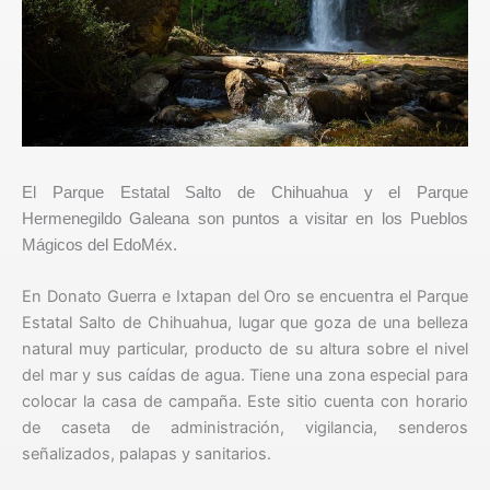
El Parque Estatal Salto de Chihuahua y el Parque
Hermenegildo Galeana son puntos a visitar en los Pueblos
Mágicos del EdoMéx.
En Donato Guerra e Ixtapan del Oro se encuentra el Parque
Estatal Salto de Chihuahua, lugar que goza de una belleza
natural muy particular, producto de su altura sobre el nivel
del mar y sus caídas de agua. Tiene una zona especial para
colocar la casa de campaña. Este sitio cuenta con horario
de caseta de administración, vigilancia, senderos
señalizados, palapas y sanitarios.