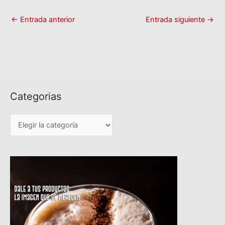
←
Entrada anterior
Entrada siguiente
→
Categorias
C
a
t
e
g
o
r
i
a