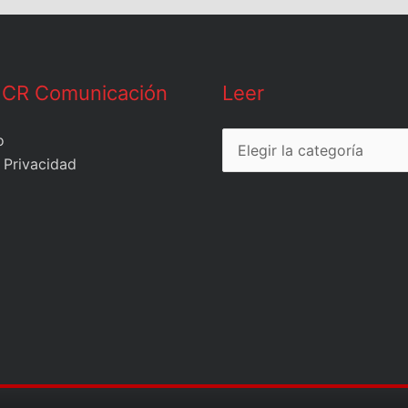
Leer
 CR Comunicación
Leer
o
 Privacidad