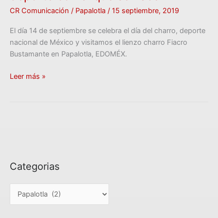
CR Comunicación
/
Papalotla
/
15 septiembre, 2019
El día 14 de septiembre se celebra el día del charro, deporte
nacional de México y visitamos el lienzo charro Fiacro
Bustamante en Papalotla, EDOMÉX.
Leer más »
Categorias
C
a
t
e