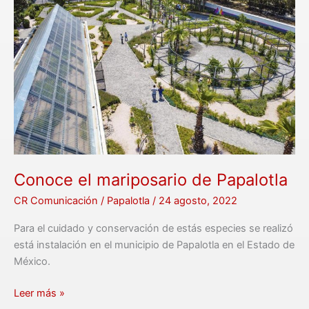
de
Papalotla
Conoce el mariposario de Papalotla
CR Comunicación
/
Papalotla
/
24 agosto, 2022
Para el cuidado y conservación de estás especies se realizó
está instalación en el municipio de Papalotla en el Estado de
México.
Leer más »