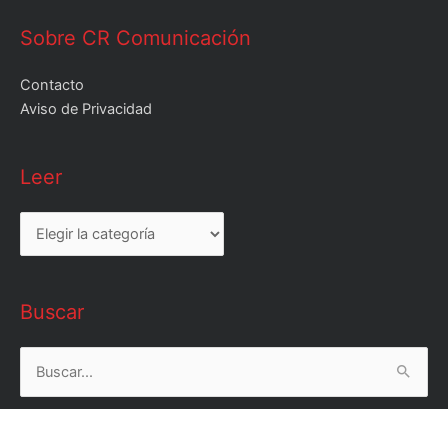
Sobre CR Comunicación
Contacto
Aviso de Privacidad
Leer
Leer
Buscar
Buscar
por: