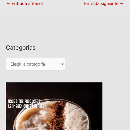
←
Entrada anterior
Entrada siguiente
→
Categorias
C
a
t
e
g
o
r
i
a
s