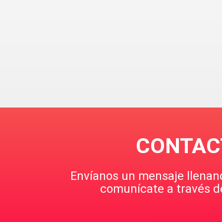
CONTAC
Envíanos un mensaje llenand
comunícate a través 