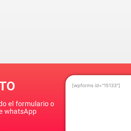
TO
[wpforms id="15133"]
o el formulario o
de whatsApp