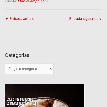
Fuente:
Mediotiempo.com
←
Entrada anterior
Entrada siguiente
→
Categorias
C
a
t
e
g
o
r
i