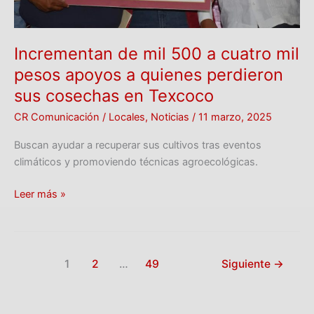
quienes
perdieron
sus
Incrementan de mil 500 a cuatro mil
cosechas
pesos apoyos a quienes perdieron
en
sus cosechas en Texcoco
Texcoco
CR Comunicación
/
Locales
,
Noticias
/
11 marzo, 2025
Buscan ayudar a recuperar sus cultivos tras eventos
climáticos y promoviendo técnicas agroecológicas.
Leer más »
1
2
…
49
Siguiente
→