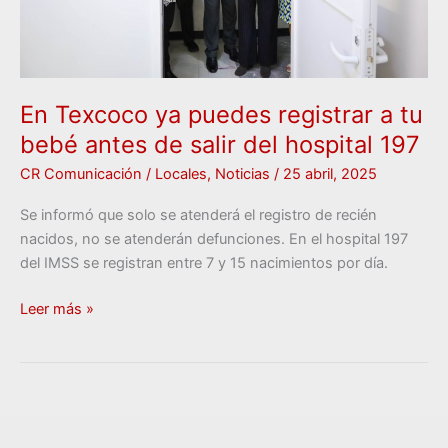
antes
de
salir
del
hospital
En Texcoco ya puedes registrar a tu
197
bebé antes de salir del hospital 197
CR Comunicación
/
Locales
,
Noticias
/
25 abril, 2025
Se informó que solo se atenderá el registro de recién
nacidos, no se atenderán defunciones. En el hospital 197
del IMSS se registran entre 7 y 15 nacimientos por día.
Leer más »