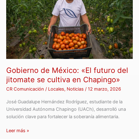
«El
futuro
del
jitomate
se
cultiva
en
Chapingo»
Gobierno de México: «El futuro del
jitomate se cultiva en Chapingo»
CR Comunicación
/
Locales
,
Noticias
/
12 marzo, 2026
José Guadalupe Hernández Rodríguez, estudiante de la
Universidad Autónoma Chapingo (UACh), desarrolló una
solución clave para fortalecer la soberanía alimentaria.
Leer más »