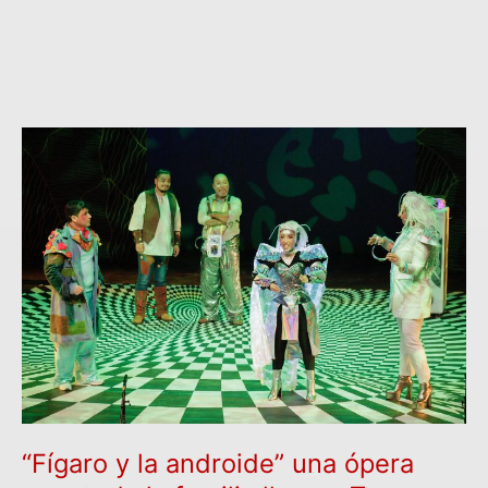
“Fígaro
y
la
androide”
una
ópera
para
toda
la
familia
llega
a
Texcoco
“Fígaro y la androide” una ópera