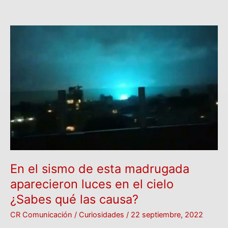
En
el
sismo
de
esta
madrugada
aparecieron
luces
en
el
cielo
¿Sabes
En el sismo de esta madrugada
qué
aparecieron luces en el cielo
las
¿Sabes qué las causa?
causa?
CR Comunicación
/
Curiosidades
/
22 septiembre, 2022