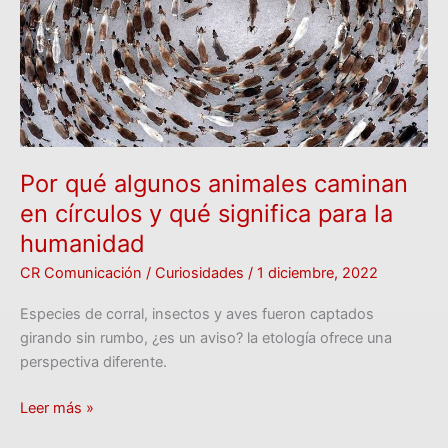
caminan
en
círculos
y
qué
significa
para
la
Por qué algunos animales caminan
humanidad
en círculos y qué significa para la
humanidad
CR Comunicación
/
Curiosidades
/
1 diciembre, 2022
Especies de corral, insectos y aves fueron captados
girando sin rumbo, ¿es un aviso? la etología ofrece una
perspectiva diferente.
Leer más »