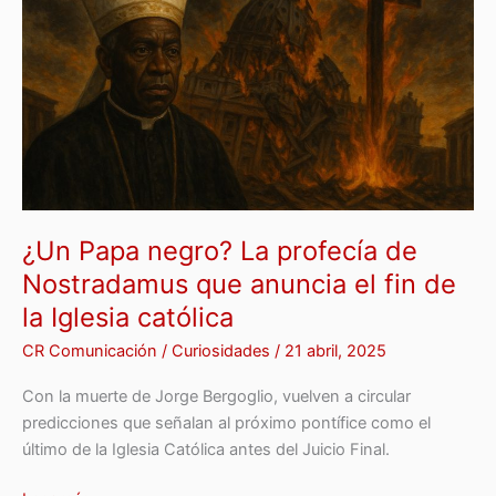
La
profecía
de
Nostradamus
que
anuncia
el
fin
de
la
¿Un Papa negro? La profecía de
Iglesia
Nostradamus que anuncia el fin de
católica
la Iglesia católica
CR Comunicación
/
Curiosidades
/
21 abril, 2025
Con la muerte de Jorge Bergoglio, vuelven a circular
predicciones que señalan al próximo pontífice como el
último de la Iglesia Católica antes del Juicio Final.