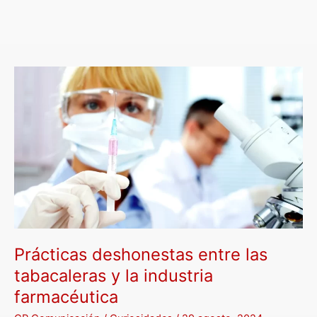
Prácticas
deshonestas
entre
las
tabacaleras
y
la
industria
farmacéutica
Prácticas deshonestas entre las
tabacaleras y la industria
farmacéutica