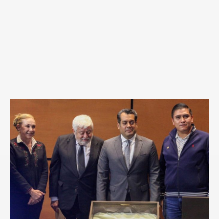
Jaime
Maussan
presenta
cuerpos
de
seres
extraterrestres