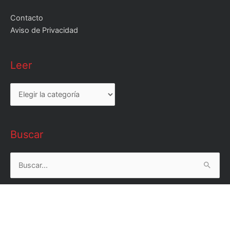
Contacto
Aviso de Privacidad
Leer
Leer
Buscar
Buscar
por: