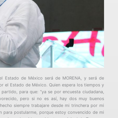
el Estado de México será de MORENA, y será de
or el Estado de México. Quien espera los tiempos y
partido, para que: “ya se por encuesta ciudadana,
vorecido, pero si no es así, hay dos muy buenos
hecho siempre trabajare desde mi trinchera por mi
ón para postularme, porque estoy convencido de mi