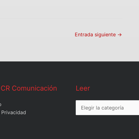
Entrada siguiente
→
Leer
 CR Comunicación
Leer
o
 Privacidad