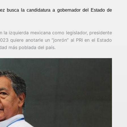
nez busca la candidatura a gobernador del Estado de
n la izquierda mexicana como legislador, presidente
023 quiere anotarle un “jonrón” al PRI en el Estado
idad más poblada del país.