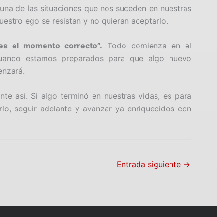
una de las situaciones que nos suceden en nuestras
estro ego se resistan y no quieran aceptarlo.
es el momento correcto”.
Todo comienza en el
Cuando estamos preparados para que algo nuevo
enzará.
te así. Si algo terminó en nuestras vidas, es para
rlo, seguir adelante y avanzar ya enriquecidos con
Entrada siguiente
→