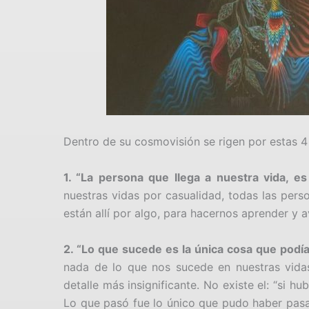
Dentro de su cosmovisión se rigen por estas 4
1. “La persona que llega a nuestra vida, es
nuestras vidas por casualidad, todas las pers
están allí por algo, para hacernos aprender y 
2. “Lo que sucede es la única cosa que podí
nada de lo que nos sucede en nuestras vidas
detalle más insignificante. No existe el: “si h
Lo que pasó fue lo único que pudo haber pas