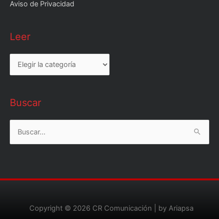
Aviso de Privacidad
Leer
Leer
Buscar
Buscar
por:
Copyright © 2026
CR Comunicación
| by Ariapsa