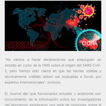
“No vamos a hacer declaraciones que prejuzguen un
estudio en curso de la OMS sobre el origen del SARS-CoV-
2, pero hemos sido claros en que las teorías sólidas y
técnicamente creíbles deben ser evaluadas a fondo por
expertos internacionales”, sostuvo.
El Journal dijo que funcionarios actuales y anteriores con
conocimiento de la información sobre los investigadores
del laboratorio expresaron una serie de opiniones sobre la