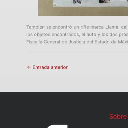
También se encontró un rifle marca Llama, cal
los objetos encontrados, el auto y los dos pre
Fiscalía General de Justicia del Estado de Méx
←
Entrada anterior
Sobre