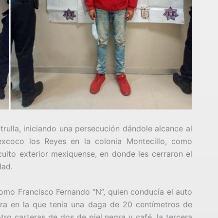
trulla, iniciando una persecución dándole alcance al
xcoco los Reyes en la colonia Montecillo, como
rcuito exterior mexiquense, en donde les cerraron el
dad.
 como Francisco Fernando “N”, quien conducía el auto
ra en la que tenia una daga de 20 centímetros de
tro carteras de dos de piel negra y café, la tercera