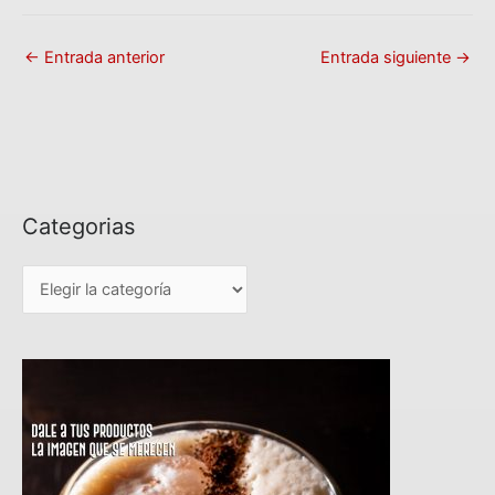
←
Entrada anterior
Entrada siguiente
→
Categorias
C
a
t
e
g
o
r
i
a