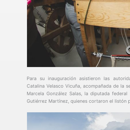
Para su inauguración asistieron las autori
Catalina Velasco Vicuña, acompañada de la se
Marcela González Salas, la diputada federal
Gutiérrez Martínez, quienes cortaron el listón p