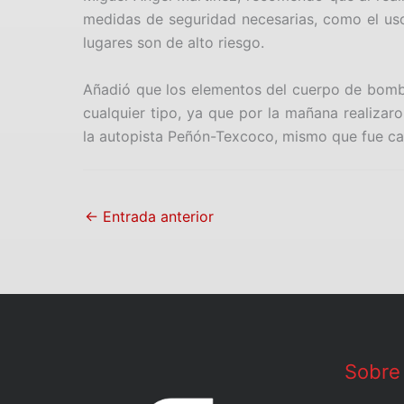
medidas de seguridad necesarias, como el us
lugares son de alto riesgo.
Añadió que los elementos del cuerpo de bomb
cualquier tipo, ya que por la mañana realizaro
la autopista Peñón-Texcoco, mismo que fue can
←
Entrada anterior
Sobre