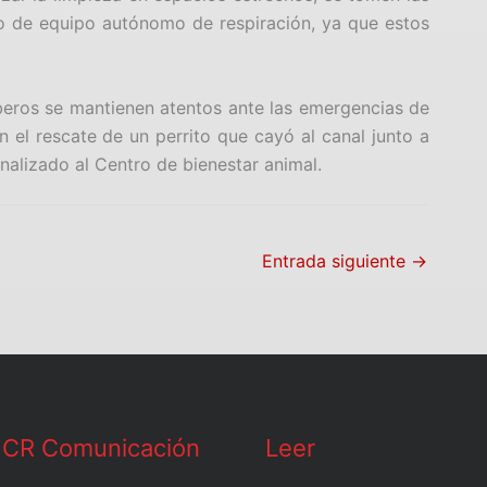
o de equipo autónomo de respiración, ya que estos
eros se mantienen atentos ante las emergencias de
n el rescate de un perrito que cayó al canal junto a
alizado al Centro de bienestar animal.
Entrada siguiente
→
Leer
 CR Comunicación
Leer