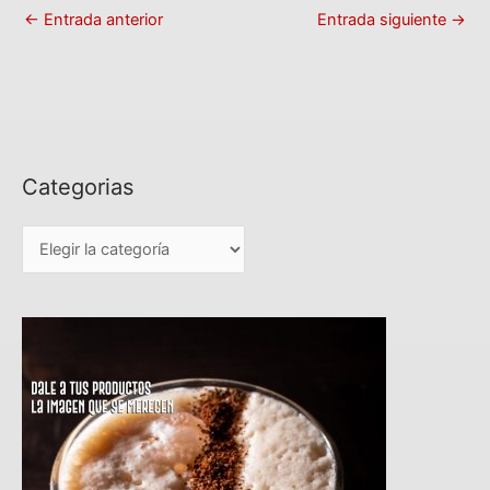
←
Entrada anterior
Entrada siguiente
→
Categorias
C
a
t
e
g
o
r
i
a
s