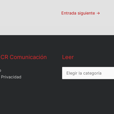
Entrada siguiente
→
Leer
 CR Comunicación
Leer
o
 Privacidad