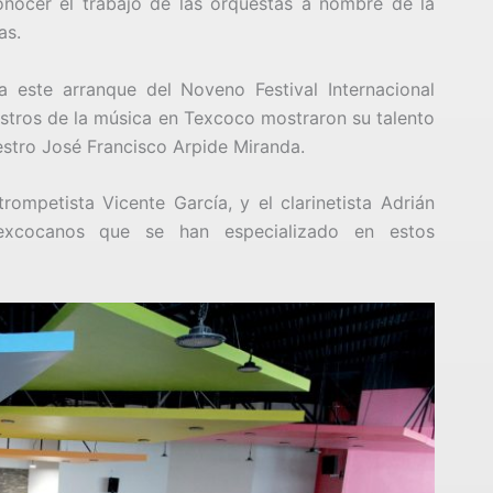
nocer el trabajo de las orquestas a nombre de la
as.
 este arranque del Noveno Festival Internacional
stros de la música en Texcoco mostraron su talento
estro José Francisco Arpide Miranda.
rompetista Vicente García, y el clarinetista Adrián
excocanos que se han especializado en estos