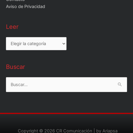
Aviso de Privacidad
Leer
Leer
Buscar
Buscar
por:
Copyright © 2026
CR Comunicación
| by Ariapsa