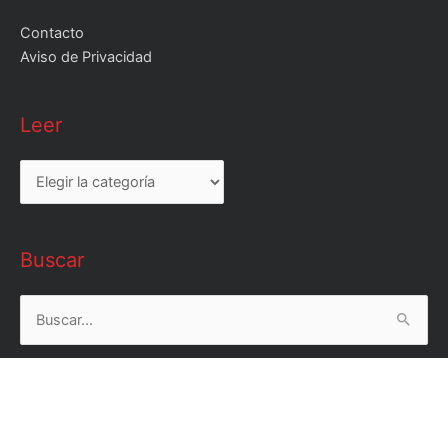
Contacto
Aviso de Privacidad
Leer
Leer
Buscar
Buscar
por: