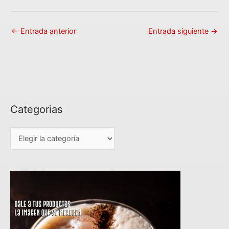
←
Entrada anterior
Entrada siguiente
→
Categorias
C
a
t
e
g
o
r
i
a