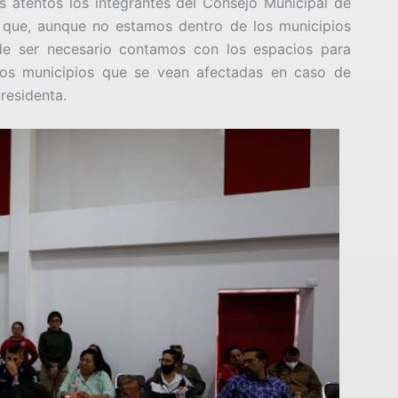
 atentos los integrantes del Consejo Municipal de
 que, aunque no estamos dentro de los municipios
de ser necesario contamos con los espacios para
ros municipios que se vean afectadas en caso de
presidenta.