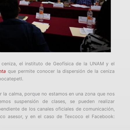
ceniza, el instituto de Geofísica de la UNAM y el
nta
que permite conocer la dispersión de la ceniza
pocatepetl.
r la calma, porque no estamos en una zona que nos
emos suspensión de clases, se pueden realizar
 pendiente de los canales oficiales de comunicación,
fico asesor, y en el caso de Texcoco el Facebook:
.