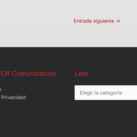
Entrada siguiente
→
Leer
 CR Comunicación
Leer
o
 Privacidad