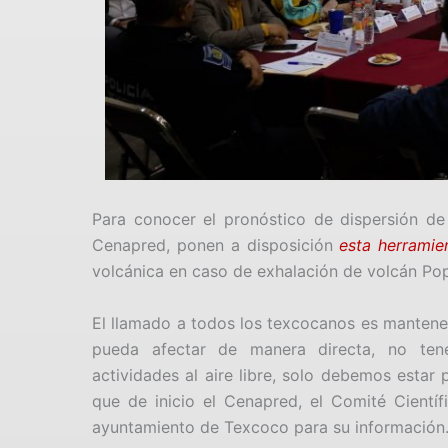
Para conocer el pronóstico de dispersión de 
Cenapred, ponen a disposición
esta herramie
volcánica en caso de exhalación de volcán Po
El llamado a todos los texcocanos es mantene
pueda afectar de manera directa, no ten
actividades al aire libre, solo debemos estar
que de inicio el Cenapred, el Comité Cientí
ayuntamiento de Texcoco para su información