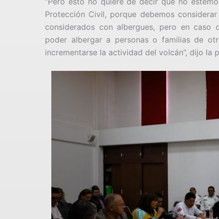
“Pero esto no quiere de decir que no estemos
Protección Civil, porque debemos considerar
considerados con albergues, pero en caso 
poder albergar a personas o familias de ot
incrementarse la actividad del volcán”, dijo la 