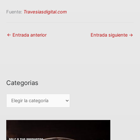
Fuente:
Travesiasdigital.com
←
Entrada anterior
Entrada siguiente
→
Categorias
C
a
t
e
g
o
r