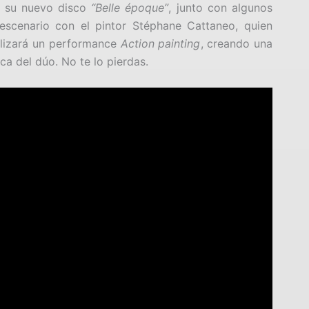
e su nuevo disco
“Belle époque”
, junto con algunos
escenario con el pintor Stéphane Cattaneo, quien
alizará un performance
Action painting
, creando una
ca del dúo. No te lo pierdas.