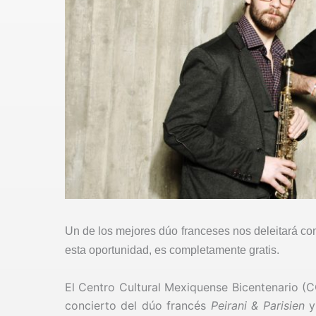
Un de los mejores dúo franceses nos deleitará co
esta oportunidad, es completamente gratis.
El Centro Cultural Mexiquense Bicentenario (C
concierto del dúo francés
Peirani & Parisien
y 