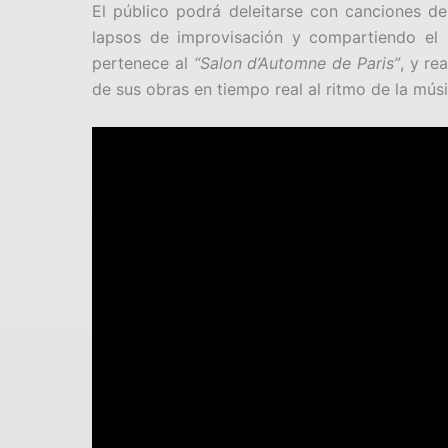
El público podrá deleitarse con canciones d
lapsos de improvisación y compartiendo el 
pertenece al
“Salon d’Automne de Paris”
, y re
de sus obras en tiempo real al ritmo de la músi