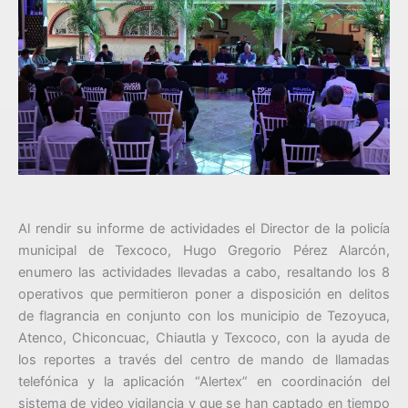
Al rendir su informe de actividades el Director de la policía
municipal de Texcoco, Hugo Gregorio Pérez Alarcón,
enumero las actividades llevadas a cabo, resaltando los 8
operativos que permitieron poner a disposición en delitos
de flagrancia en conjunto con los municipio de Tezoyuca,
Atenco, Chiconcuac, Chiautla y Texcoco, con la ayuda de
los reportes a través del centro de mando de llamadas
telefónica y la aplicación “Alertex” en coordinación del
sistema de video vigilancia y que se han captado en tiempo