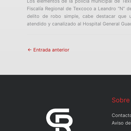
Los elementos de la policía municipal de Tex
Fiscalía Regional de Texcoco a Leandro “N” d
delito de robo simple, cabe destacar que u
atendido y canalizado al Hospital General Guad
←
Entrada anterior
Sobre
Contact
Aviso de