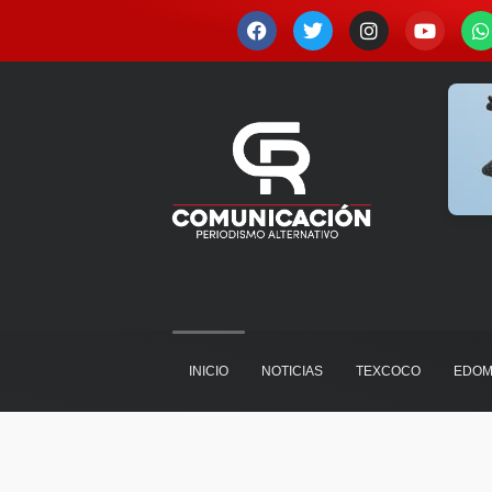
Ir
F
T
I
Y
a
w
n
o
h
al
c
i
s
u
a
contenido
e
t
t
t
t
b
t
a
u
s
o
e
g
b
a
o
r
r
e
p
k
a
p
m
INICIO
NOTICIAS
TEXCOCO
EDOM