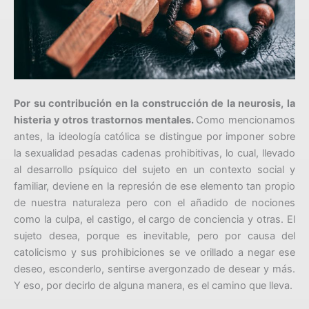
Por su contribución en la construcción de la neurosis, la
histeria y otros trastornos mentales.
Como mencionamos
antes, la ideología católica se distingue por imponer sobre
la sexualidad pesadas cadenas prohibitivas, lo cual, llevado
al desarrollo psíquico del sujeto en un contexto social y
familiar, deviene en la represión de ese elemento tan propio
de nuestra naturaleza pero con el añadido de nociones
como la culpa, el castigo, el cargo de conciencia y otras. El
sujeto desea, porque es inevitable, pero por causa del
catolicismo y sus prohibiciones se ve orillado a negar ese
deseo, esconderlo, sentirse avergonzado de desear y más.
Y eso, por decirlo de alguna manera, es el camino que lleva.