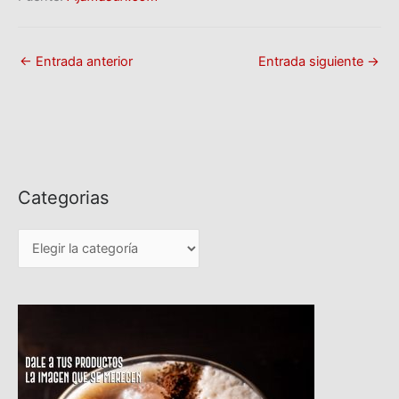
←
Entrada anterior
Entrada siguiente
→
Categorias
C
a
t
e
g
o
r
i