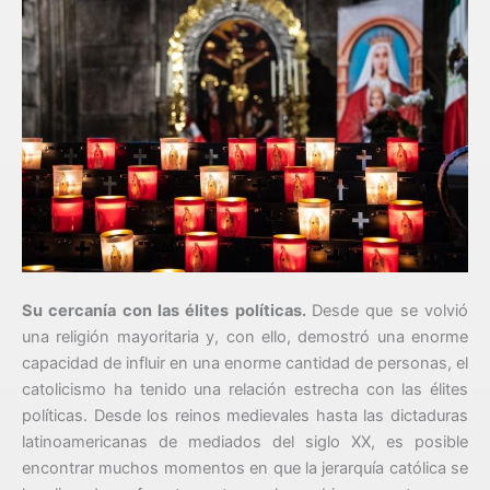
Su cercanía con las élites políticas.
Desde que se volvió
una religión mayoritaria y, con ello, demostró una enorme
capacidad de influir en una enorme cantidad de personas, el
catolicismo ha tenido una relación estrecha con las élites
políticas. Desde los reinos medievales hasta las dictaduras
latinoamericanas de mediados del siglo XX, es posible
encontrar muchos momentos en que la jerarquía católica se