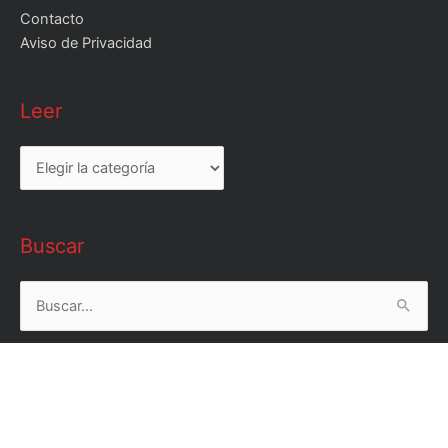
Contacto
Aviso de Privacidad
Leer
Leer
Buscar
Buscar
por: