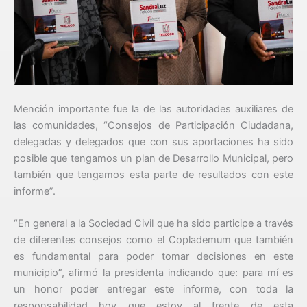
Mención importante fue la de las autoridades auxiliares de
las comunidades, “Consejos de Participación Ciudadana,
delegadas y delegados que con sus aportaciones ha sido
posible que tengamos un plan de Desarrollo Municipal, pero
también que tengamos esta parte de resultados con este
informe”.
“En general a la Sociedad Civil que ha sido participe a través
de diferentes consejos como el Coplademum que también
es fundamental para poder tomar decisiones en este
municipio”, afirmó la presidenta indicando que: para mí es
un honor poder entregar este informe, con toda la
responsabilidad hoy que estoy al frente de esta