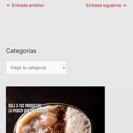
←
Entrada anterior
Entrada siguiente
→
Categorias
C
a
t
e
g
o
r
i
a
s