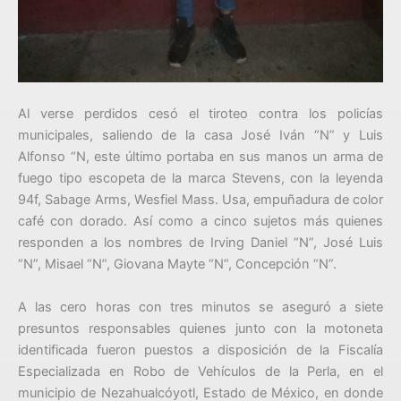
Al verse perdidos cesó el tiroteo contra los policías
municipales, saliendo de la casa José Iván “N” y Luis
Alfonso “N, este último portaba en sus manos un arma de
fuego tipo escopeta de la marca Stevens, con la leyenda
94f, Sabage Arms, Wesfiel Mass. Usa, empuñadura de color
café con dorado. Así como a cinco sujetos más quienes
responden a los nombres de Irving Daniel “N”, José Luis
“N”, Misael “N”, Giovana Mayte “N”, Concepción “N”.
A las cero horas con tres minutos se aseguró a siete
presuntos responsables quienes junto con la motoneta
identificada fueron puestos a disposición de la Fiscalía
Especializada en Robo de Vehículos de la Perla, en el
municipio de Nezahualcóyotl, Estado de México, en donde