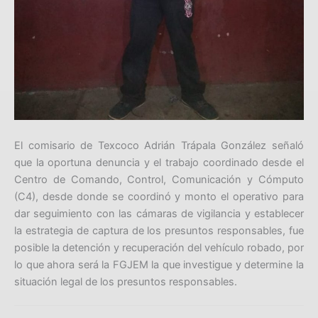
El comisario de Texcoco Adrián Trápala González señaló
que la oportuna denuncia y el trabajo coordinado desde el
Centro de Comando, Control, Comunicación y Cómputo
(C4), desde donde se coordinó y monto el operativo para
dar seguimiento con las cámaras de vigilancia y establecer
la estrategia de captura de los presuntos responsables, fue
posible la detención y recuperación del vehículo robado, por
lo que ahora será la FGJEM la que investigue y determine la
situación legal de los presuntos responsables.