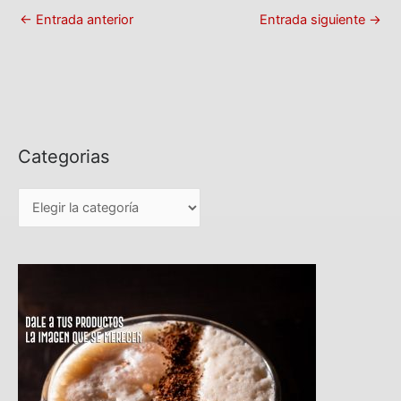
←
Entrada anterior
Entrada siguiente
→
Categorias
C
a
t
e
g
o
r
i
a
s