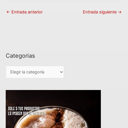
←
Entrada anterior
Entrada siguiente
→
Categorias
C
a
t
e
g
o
r
i
a