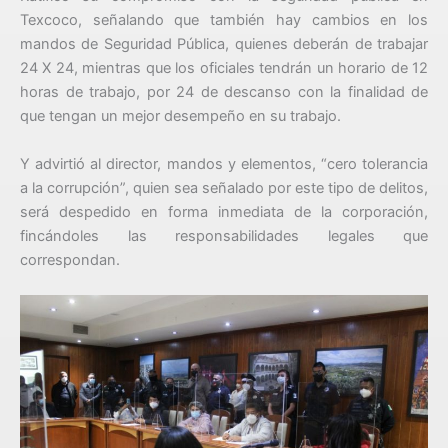
Texcoco, señalando que también hay cambios en los
mandos de Seguridad Pública, quienes deberán de trabajar
24 X 24, mientras que los oficiales tendrán un horario de 12
horas de trabajo, por 24 de descanso con la finalidad de
que tengan un mejor desempeño en su trabajo.
Y advirtió al director, mandos y elementos, “cero tolerancia
a la corrupción”, quien sea señalado por este tipo de delitos,
será despedido en forma inmediata de la corporación,
fincándoles las responsabilidades legales que
correspondan.