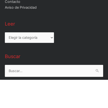
Contacto
Aviso de Privacidad
Leer
Leer
Buscar
Buscar
por: