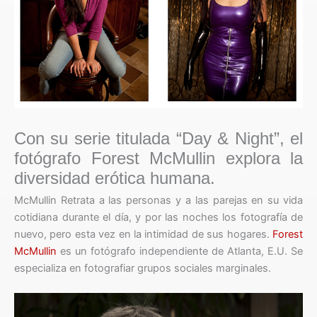
Con su serie titulada “Day & Night”, el
fotógrafo Forest McMullin explora la
diversidad erótica humana.
McMullin Retrata a las personas y a las parejas en su vida
cotidiana durante el día, y por las noches los fotografía de
nuevo, pero esta vez en la intimidad de sus hogares.
Forest
McMullin
es un fotógrafo independiente de Atlanta, E.U. Se
especializa en fotografiar grupos sociales marginales.