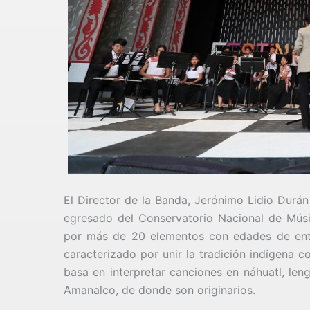
El Director de la Banda, Jerónimo Lidio Durán
egresado del Conservatorio Nacional de Músi
por más de 20 elementos con edades de entr
caracterizado por unir la tradición indígena c
basa en interpretar canciones en náhuatl, le
Amanalco, de donde son originarios.