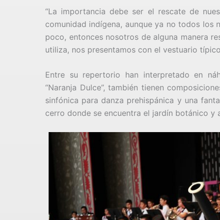
“La importancia debe ser el rescate de nues
comunidad indígena, aunque ya no todos los ni
poco, entonces nosotros de alguna manera res
utiliza, nos presentamos con el vestuario típi
Entre su repertorio han interpretado en ná
“Naranja Dulce”, también tienen composiciones
sinfónica para danza prehispánica y una fanta
cerro donde se encuentra el jardín botánico y