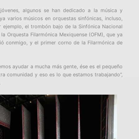
 jóvenes, algunos se han dedicado a la música y
a varios músicos en orquestas sinfónicas, incluso,
 ejemplo, el trombón bajo de la Sinfónica Nacional
 la Orquesta Filarmónica Mexiquense (OFM), que ya
ió conmigo, y el primer corno de la Filarmónica de
remos ayudar a mucha más gente, ése es el pequeño
ra comunidad y eso es lo que estamos trabajando”,
.