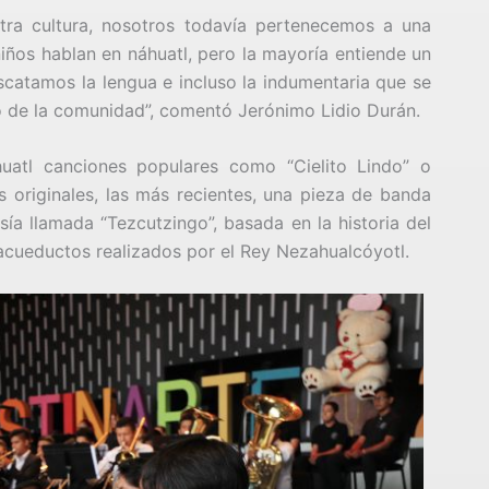
tra cultura, nosotros todavía pertenecemos a una
ños hablan en náhuatl, pero la mayoría entiende un
catamos la lengua e incluso la indumentaria que se
co de la comunidad”, comentó Jerónimo Lidio Durán.
huatl canciones populares como “Cielito Lindo” o
 originales, las más recientes, una pieza de banda
sía llamada “Tezcutzingo”, basada en la historia del
 acueductos realizados por el Rey Nezahualcóyotl.