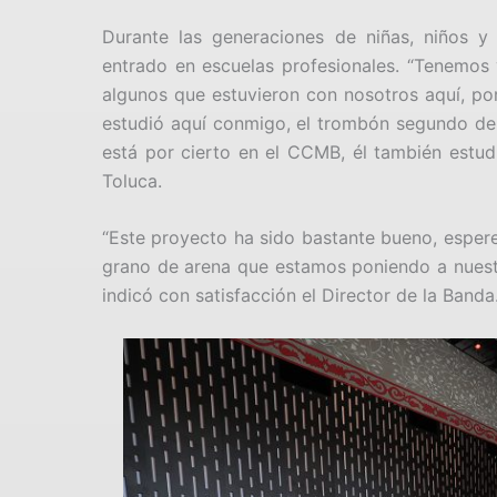
Durante las generaciones de niñas, niños y
entrado en escuelas profesionales. “Tenemos y
algunos que estuvieron con nosotros aquí, por
estudió aquí conmigo, el trombón segundo de
está por cierto en el CCMB, él también estud
Toluca.
“Este proyecto ha sido bastante bueno, espe
grano de arena que estamos poniendo a nuest
indicó con satisfacción el Director de la Banda