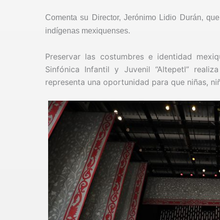
Comenta su Director, Jerónimo Lidio Durán, que 
indígenas mexiquenses.
Preservar las costumbres e identidad mexi
Sinfónica Infantil y Juvenil “Altepetl” rea
representa una oportunidad para que niñas, niñ