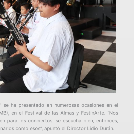
tl” se ha presentado en numerosas ocasiones en el
B), en el Festival de las Almas y FestínArte. “Nos
en para los conciertos, se escucha bien, entonces,
narios como esos”, apuntó el Director Lidio Durán.