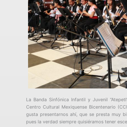
La Banda Sinfónica Infantil y Juvenil “Atepe
Centro Cultural Mexiquense Bicentenario (CCM
gusta presentarnos ahí, que se presta muy bi
pues la verdad siempre quisiéramos tener esce