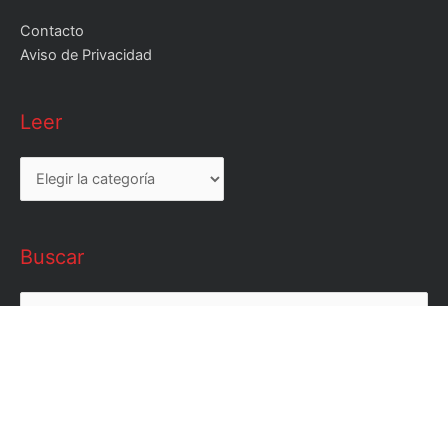
Contacto
Aviso de Privacidad
Leer
Leer
Buscar
Buscar
por: