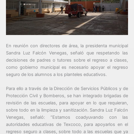
En reunión con directores de área, la presidenta municipal
Sandra Luz Falcón Venegas, señaló que respetando las
decisiones de padres o tutores sobre el regreso a clases,
como gobierno municipal es necesario apoyar el regreso
seguro de los alumnos a los planteles educativos.
Para ello a través de la Dirección de Servicios Públicos y de
Protección Civil y Bomberos, se han integrado brigadas de
revisión de las escuelas, para apoyar en lo que requieran,
sobre todo en la limpieza y sanitización. Sandra Luz Falcón
Venegas, señaló: “Estamos coadyuvando con las
autoridades educativas de Texcoco, para apoyarlos en el
regreso seguro a clases, sobre todo a las escuelas que ya