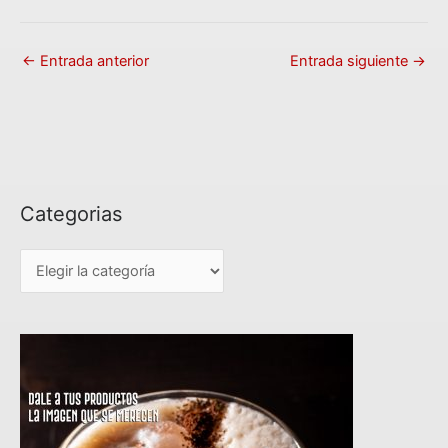
←
Entrada anterior
Entrada siguiente
→
Categorias
C
a
t
e
g
o
r
i
a