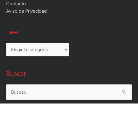
Contacto
Aviso de Privacidad
Leer
Leer
Buscar
Buscar
por: