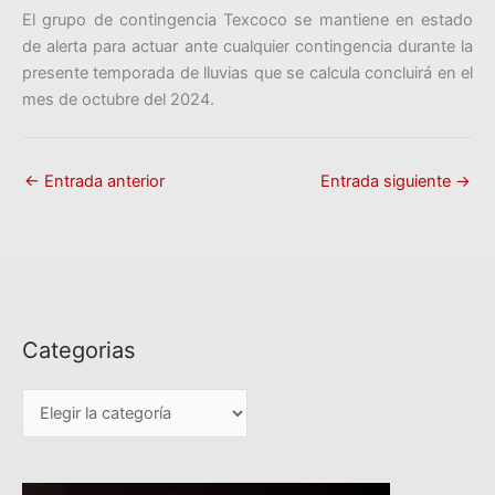
El grupo de contingencia Texcoco se mantiene en estado
de alerta para actuar ante cualquier contingencia durante la
presente temporada de lluvias que se calcula concluirá en el
mes de octubre del 2024.
←
Entrada anterior
Entrada siguiente
→
Categorias
C
a
t
e
g