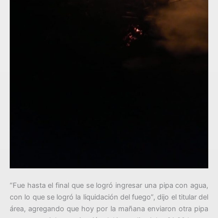
“Fue hasta el final que se logró ingresar una pipa con agua,
con lo que se logró la liquidación del fuego”, dijo el titular del
área, agregando que hoy por la mañana enviaron otra pipa