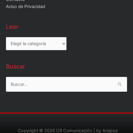
Aviso de Privacidad
Leer
Leer
Buscar
Buscar
por:
Copyright © 2026
CR Comunicación
| by Ariapsa