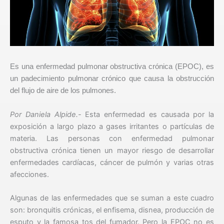
Es una enfermedad pulmonar obstructiva crónica (EPOC), es
un padecimiento pulmonar crónico que causa la obstrucción
del flujo de aire de los pulmones.
Por Daniela Alpide.-
Esta enfermedad es causada por la
exposición a largo plazo a gases irritantes o partículas de
materia. Las personas con enfermedad pulmonar
obstructiva crónica tienen un mayor riesgo de desarrollar
enfermedades cardíacas, cáncer de pulmón y varias otras
afecciones.
Algunas de las enfermedades que se suman a este cuadro
son: bronquitis crónicas, el enfisema, disnea, producción de
esputo y la famosa tos del fumador. Pero la EPOC no es