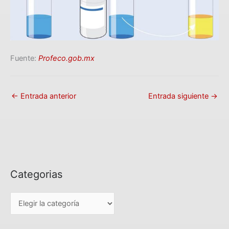
Fuente:
Profeco.gob.mx
←
Entrada anterior
Entrada siguiente
→
Categorias
C
a
t
e