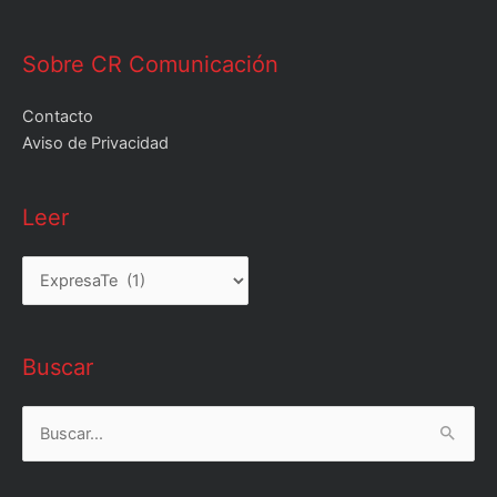
Sobre CR Comunicación
Contacto
Aviso de Privacidad
Leer
Leer
Buscar
Buscar
por: