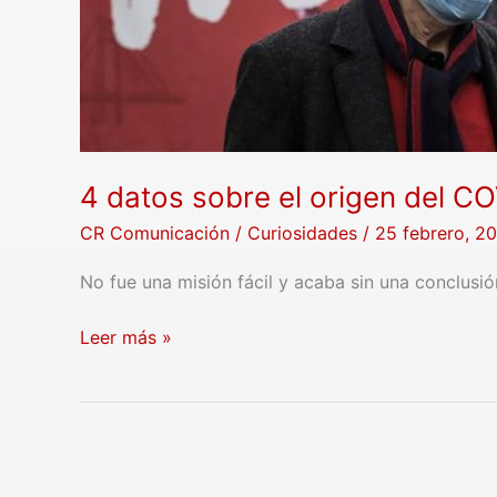
4 datos sobre el origen del C
CR Comunicación
/
Curiosidades
/
25 febrero, 2
No fue una misión fácil y acaba sin una conclusió
Leer más »