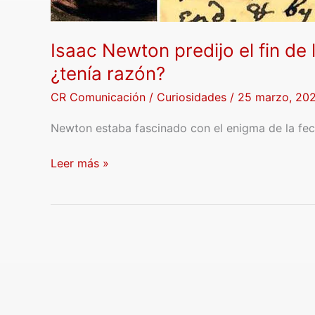
¿tenía
razón?
Isaac Newton predijo el fin de
¿tenía razón?
CR Comunicación
/
Curiosidades
/
25 marzo, 20
Newton estaba fascinado con el enigma de la fecha
Leer más »