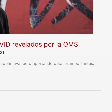
OVID revelados por la OMS
021
n definitiva, pero aportando detalles importantes.