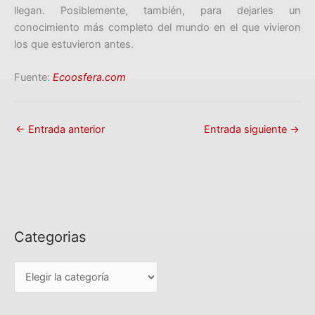
llegan. Posiblemente, también, para dejarles un
conocimiento más completo del mundo en el que vivieron
los que estuvieron antes.
Fuente:
Ecoosfera.com
←
Entrada anterior
Entrada siguiente
→
Categorias
C
a
t
e