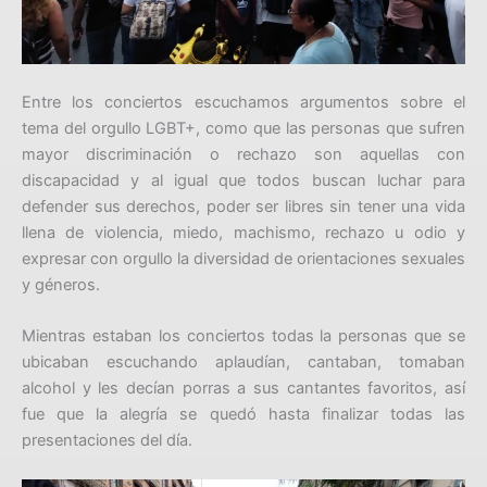
Entre los conciertos escuchamos argumentos sobre el
tema del orgullo LGBT+, como que las personas que sufren
mayor discriminación o rechazo son aquellas con
discapacidad y al igual que todos buscan luchar para
defender sus derechos, poder ser libres sin tener una vida
llena de violencia, miedo, machismo, rechazo u odio y
expresar con orgullo la diversidad de orientaciones sexuales
y géneros.
Mientras estaban los conciertos todas la personas que se
ubicaban escuchando aplaudían, cantaban, tomaban
alcohol y les decían porras a sus cantantes favoritos, así
fue que la alegría se quedó hasta finalizar todas las
presentaciones del día.