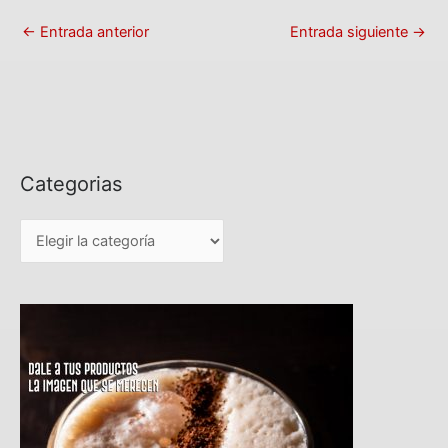
←
Entrada anterior
Entrada siguiente
→
Categorias
C
a
t
e
g
o
r
i
a
s